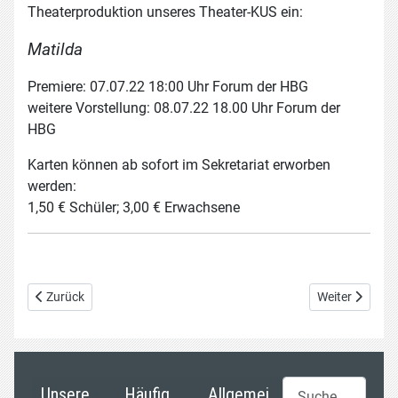
Theaterproduktion unseres Theater
-
KUS ein:
Matilda
Premiere:
07.07.22
18:00 Uhr Forum der HBG
weitere
Vorstellung:
08.07.22 18.00 Uhr Forum der
HBG
Karten können ab sofort im Sekretariat
erworben
werden:
1,5
0
€
Schüler
;
3
,00
€
Erwachsene
Vorheriger Beitrag: Grüne-Band-Lauf
Nächster Beit
Zurück
Weiter
Suchen
Unsere
Häufig
Allgemei