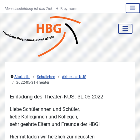
Menschenbildung ist das Ziel. -
H. Breymann
Startseite
Schulleben
Aktuelles: KUS
2022-05-31-Theater
Einladung des Theater-KUS; 31.05.2022
Liebe Schülerinnen und Schüler,
liebe Kolleginnen und Kollegen,
sehr ge
e
hrte Elt
e
r
n und Freunde der HBG!
Hiermit
laden wir herzlich zur neueste
n