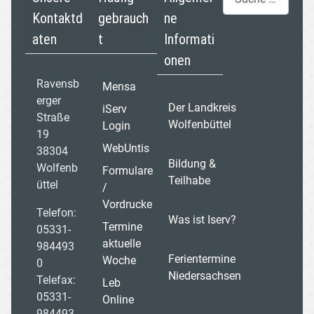
Kontaktd
gebrauch
ne
aten
t
Informati
onen
Ravensb
Mensa
erger
Der Landkreis
iServ
Straße
Wolfenbüttel
Login
19
WebUntis
38304
Bildung &
Wolfenb
Formulare
Teilhabe
üttel
/
Vordrucke
Telefon:
Was ist Iserv?
Termine
05331-
aktuelle
984493
Ferientermine
Woche
0
Niedersachsen
Telefax:
Leb
05331-
Online
984493