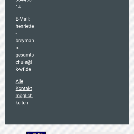
14
E-Mail:
henriette
-
breyman
n-
gesamts
chule@l
k-wf.de
Alle
Kontakt
möglich
keiten