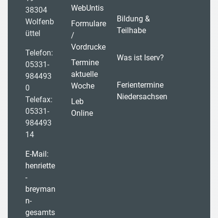
WebUntis
38304
Bildung &
Wolfenb
Formulare
Teilhabe
üttel
/
Vordrucke
Telefon:
Was ist Iserv?
Termine
05331-
aktuelle
984493
Ferientermine
Woche
0
Niedersachsen
Telefax:
Leb
05331-
Online
984493
14
E-Mail:
henriette
-
breyman
n-
gesamts