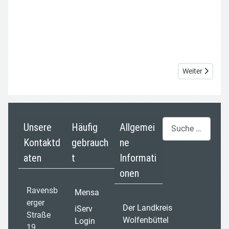
Nächster Beit
Weiter
Suchen
Unsere
Häufig
Allgemei
Kontaktd
gebrauch
ne
aten
t
Informati
onen
Ravensb
Mensa
erger
Der Landkreis
iServ
Straße
Wolfenbüttel
Login
19