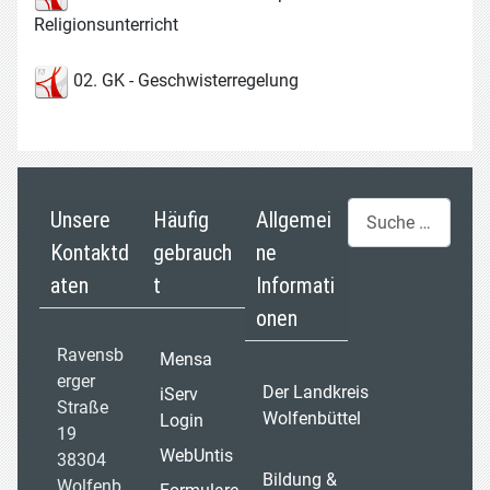
Religionsunterricht
02. GK - Geschwisterregelung
Suchen
Unsere
Häufig
Allgemei
Kontaktd
gebrauch
ne
aten
t
Informati
onen
Ravensb
Mensa
erger
Der Landkreis
iServ
Straße
Wolfenbüttel
Login
19
WebUntis
38304
Bildung &
Wolfenb