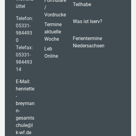
Formulare
Teilhabe
üttel
/
Vordrucke
Telefon:
Was ist Iserv?
Termine
05331-
aktuelle
984493
Ferientermine
Woche
0
Niedersachsen
Telefax:
Leb
05331-
Online
984493
14
E-Mail:
henriette
-
breyman
n-
gesamts
chule@l
k-wf.de