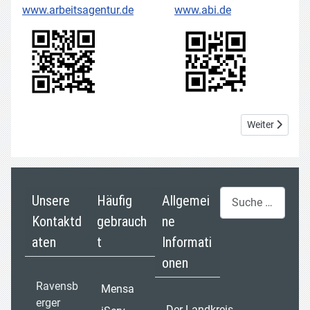
www.arbeitsagentur.de
www.abi.de
Nächster Beitr
Weiter
Suchen
Unsere
Häufig
Allgemei
Kontaktd
gebrauch
ne
aten
t
Informati
onen
Ravensb
Mensa
erger
Der Landkreis