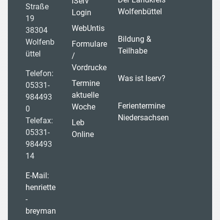
iServ
Straße
Wolfenbüttel
Login
19
WebUntis
38304
Bildung &
Wolfenb
Formulare
Teilhabe
üttel
/
Vordrucke
Telefon:
Was ist Iserv?
Termine
05331-
aktuelle
984493
Ferientermine
Woche
0
Niedersachsen
Telefax:
Leb
05331-
Online
984493
14
E-Mail:
henriette
-
breyman