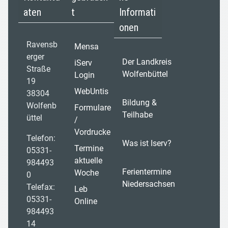
aten
t
Informati
onen
Ravensb
Mensa
erger
Der Landkreis
iServ
Straße
Wolfenbüttel
Login
19
WebUntis
38304
Bildung &
Wolfenb
Formulare
Teilhabe
üttel
/
Vordrucke
Telefon:
Was ist Iserv?
Termine
05331-
aktuelle
984493
Ferientermine
Woche
0
Niedersachsen
Telefax:
Leb
05331-
Online
984493
14