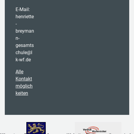
E-Mail:
henriette
-
breyman
n-
gesamts
chule@l
k-wf.de
Alle
Kontakt
möglich
keiten