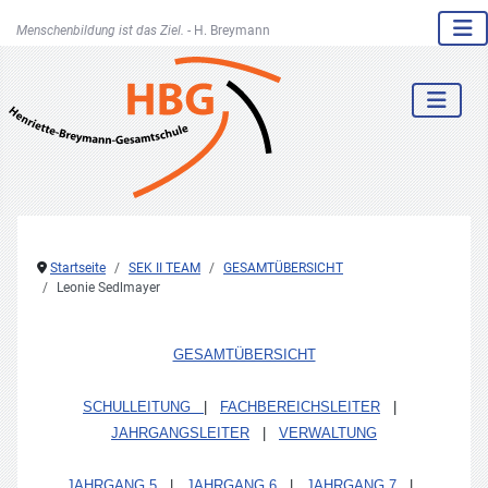
Menschenbildung ist das Ziel. -
H. Breymann
Startseite
SEK II TEAM
GESAMTÜBERSICHT
Leonie Sedlmayer
GESAMTÜBERSICHT
SCHULLEITUNG
|
FACHBEREICHSLEITER
|
JAHRGANGSLEITER
|
VERWALTUNG
JAHRGANG 5
|
JAHRGANG 6
|
JAHRGANG 7
|