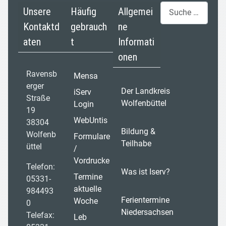
Suchen
Unsere
Häufig
Allgemei
Kontaktd
gebrauch
ne
aten
t
Informati
onen
Ravensb
Mensa
erger
Der Landkreis
iServ
Straße
Wolfenbüttel
Login
19
WebUntis
38304
Bildung &
Wolfenb
Formulare
Teilhabe
üttel
/
Vordrucke
Telefon:
Was ist Iserv?
Termine
05331-
aktuelle
984493
Ferientermine
Woche
0
Niedersachsen
Telefax:
Leb