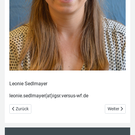
Leonie Sedlmayer
leonie.sedlmayer(at)igsr.versus-wf.de
Vorheriger Beitrag: Sara Charusta-Hoffmann
Nächster Beitr
Zurück
Weiter