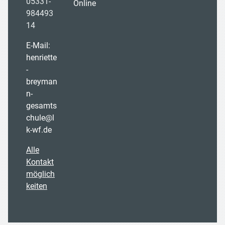
05331-
Online
984493
14
E-Mail:
henriette
-
breyman
n-
gesamts
chule@l
k-wf.de
Alle
Kontakt
möglich
keiten