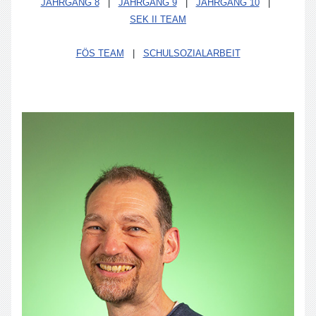
JAHRGANG 8
|
JAHRGANG 9
|
JAHRGANG 10
|
SEK II TEAM
FÖS TEAM
|
SCHULSOZIALARBEIT