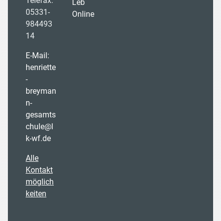
Telefax:
Leb
05331-
Online
984493
14
E-Mail:
henriette
-
breyman
n-
gesamts
chule@l
k-wf.de
Alle
Kontakt
möglich
keiten