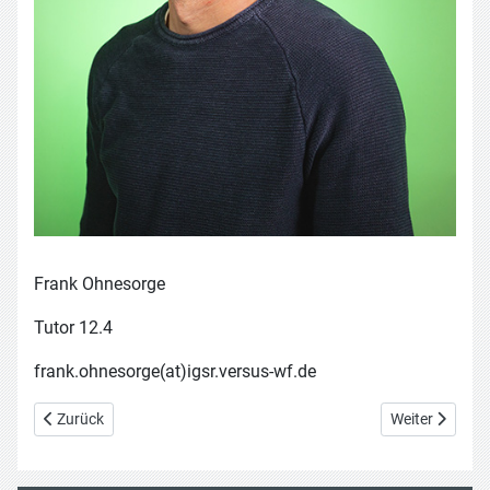
Frank Ohnesorge
Tutor 12.4
frank.ohnesorge(at)igsr.versus-wf.de
Vorheriger Beitrag: Isabel Voß
Nächster Beit
Zurück
Weiter