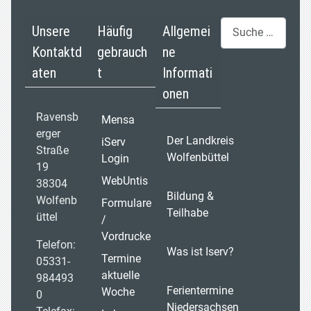
Suchen
Unsere
Häufig
Allgemei
Kontaktd
gebrauch
ne
aten
t
Informati
onen
Ravensb
Mensa
erger
Der Landkreis
iServ
Straße
Wolfenbüttel
Login
19
WebUntis
38304
Bildung &
Wolfenb
Formulare
Teilhabe
üttel
/
Vordrucke
Telefon:
Was ist Iserv?
Termine
05331-
aktuelle
984493
Ferientermine
Woche
0
Niedersachsen