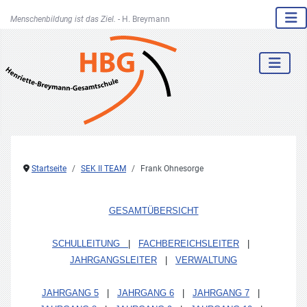
Menschenbildung ist das Ziel. -
H. Breymann
Startseite
SEK II TEAM
Frank Ohnesorge
GESAMTÜBERSICHT
SCHULLEITUNG
|
FACHBEREICHSLEITER
|
JAHRGANGSLEITER
|
VERWALTUNG
JAHRGANG 5
|
JAHRGANG 6
|
JAHRGANG 7
|