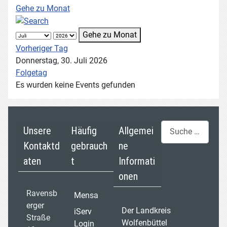
Gehe zu Monat
Gehe zu Monat
Vorheriger Tag
Donnerstag, 30. Juli 2026
Folgetag
Es wurden keine Events gefunden
Suchen
Unsere
Häufig
Allgemei
Kontaktd
gebrauch
ne
aten
t
Informati
onen
Ravensb
Mensa
erger
Der Landkreis
iServ
Straße
Wolfenbüttel
Login