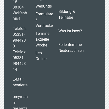
19
WebUntis
38304
Bildung &
Wolfenb
Formulare
Teilhabe
üttel
/
Vordrucke
Telefon:
Was ist Iserv?
Termine
05331-
aktuelle
984493
Ferientermine
Woche
0
Niedersachsen
Telefax:
Leb
05331-
Online
984493
14
E-Mail:
henriette
-
breyman
n-
gesamts