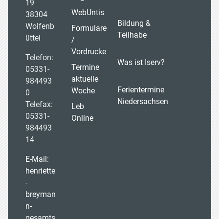
19
WebUntis
38304
Bildung &
Wolfenb
Formulare
Teilhabe
üttel
/
Vordrucke
Telefon:
Was ist Iserv?
Termine
05331-
aktuelle
984493
Ferientermine
Woche
0
Niedersachsen
Telefax:
Leb
05331-
Online
984493
14
E-Mail:
henriette
-
breyman
n-
gesamts