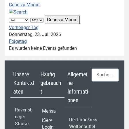
Gehe zu Monat
Gehe zu Monat
Vorheriger Tag
Donnerstag, 23. Juli 2026
Folgetag
Es wurden keine Events gefunden
Suchen
Unsere
Häufig
Allgemei
Kontaktd
gebrauch
ne
aten
t
Informati
onen
Ravensb
Mensa
erger
Der Landkreis
iServ
Straße
Wolfenbüttel
Login