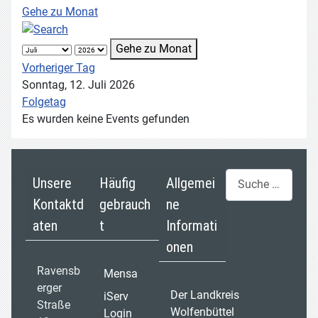
Gehe zu Monat
Gehe zu Monat
Vorheriger Tag
Sonntag, 12. Juli 2026
Folgetag
Es wurden keine Events gefunden
Suchen
Unsere
Häufig
Allgemei
Kontaktd
gebrauch
ne
aten
t
Informati
onen
Ravensb
Mensa
erger
Der Landkreis
iServ
Straße
Wolfenbüttel
Login