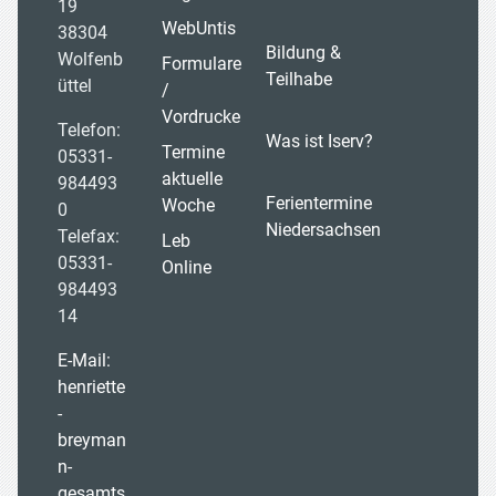
19
WebUntis
38304
Bildung &
Wolfenb
Formulare
Teilhabe
üttel
/
Vordrucke
Telefon:
Was ist Iserv?
Termine
05331-
aktuelle
984493
Ferientermine
Woche
0
Niedersachsen
Telefax:
Leb
05331-
Online
984493
14
E-Mail:
henriette
-
breyman
n-
gesamts