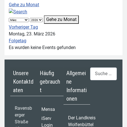
Gehe zu Monat
Gehe zu Monat
Vorheriger Tag
Montag, 23. März 2026
Folgetag
Es wurden keine Events gefunden
Suchen
Unsere
Häufig
Allgemei
Kontaktd
gebrauch
ne
aten
t
Informati
onen
Ravensb
Mensa
erger
Der Landkreis
iServ
Straße
Wolfenbüttel
Login