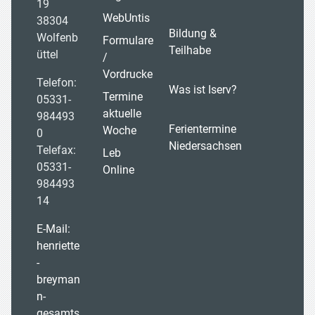
19
WebUntis
38304
Bildung &
Wolfenb
Formulare
Teilhabe
üttel
/
Vordrucke
Telefon:
Was ist Iserv?
Termine
05331-
aktuelle
984493
Ferientermine
Woche
0
Niedersachsen
Telefax:
Leb
05331-
Online
984493
14
E-Mail:
henriette
-
breyman
n-
gesamts