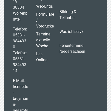
19
WebUntis
38304
Bildung &
Wolfenb
Formulare
Teilhabe
üttel
/
Vordrucke
Telefon:
Was ist Iserv?
Termine
05331-
aktuelle
984493
Ferientermine
Woche
0
Niedersachsen
Telefax:
Leb
05331-
Online
984493
14
E-Mail:
henriette
-
breyman
n-
gesamts