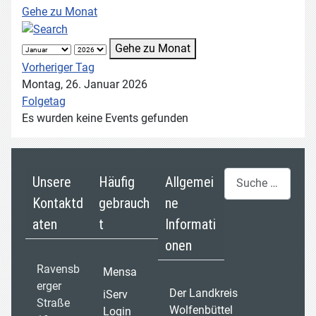
Gehe zu Monat
Gehe zu Monat
Vorheriger Tag
Montag, 26. Januar 2026
Folgetag
Es wurden keine Events gefunden
Suchen
Unsere
Häufig
Allgemei
Kontaktd
gebrauch
ne
aten
t
Informati
onen
Ravensb
Mensa
erger
Der Landkreis
iServ
Straße
Wolfenbüttel
Login