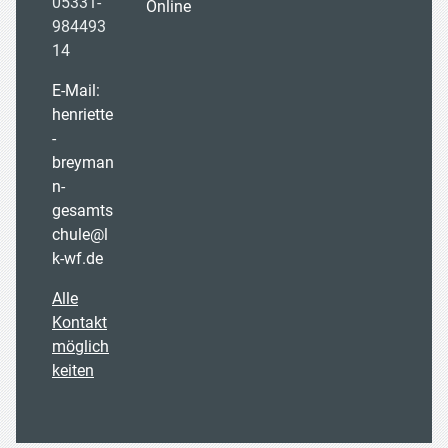
05331-
Online
984493
14
E-Mail:
henriette
-
breyman
n-
gesamts
chule@l
k-wf.de
Alle
Kontakt
möglich
keiten