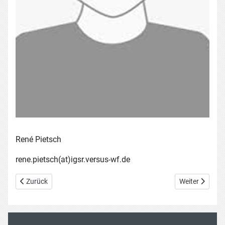
René Pietsch
rene.pietsch(at)igsr.versus-wf.de
Vorheriger Beitrag: Kim Schrader
Nächster Beitr
Zurück
Weiter