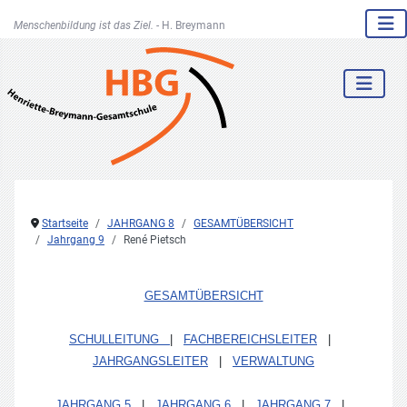
Menschenbildung ist das Ziel. -
H. Breymann
Startseite
JAHRGANG 8
GESAMTÜBERSICHT
Jahrgang 9
René Pietsch
GESAMTÜBERSICHT
SCHULLEITUNG
|
FACHBEREICHSLEITER
|
JAHRGANGSLEITER
|
VERWALTUNG
JAHRGANG 5
|
JAHRGANG 6
|
JAHRGANG 7
|