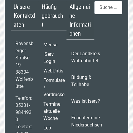
Suchen
Unsere
Häufig
Allgemei
Kontaktd
gebrauch
ne
aten
t
Informati
onen
Ravensb
Mensa
erger
Der Landkreis
iServ
Straße
Wolfenbüttel
Login
19
WebUntis
38304
Bildung &
Wolfenb
Formulare
Teilhabe
üttel
/
Vordrucke
Telefon:
Was ist Iserv?
Termine
05331-
aktuelle
984493
Ferientermine
Woche
0
Niedersachsen
Telefax:
Leb