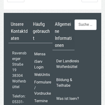
Suchen
Unsere
Häufig
Allgemei
Kontaktd
gebrauch
ne
aten
t
Informati
onen
Ravensb
Mensa
erger
Der Landkreis
iServ
Straße
Wolfenbüttel
Login
19
WebUntis
38304
Bildung &
Wolfenb
Formulare
Teilhabe
üttel
/
Vordrucke
Telefon:
Was ist Iserv?
Termine
05331-