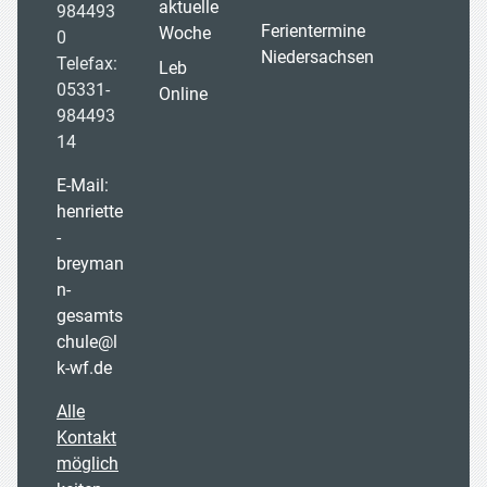
aktuelle
984493
Ferientermine
Woche
0
Niedersachsen
Telefax:
Leb
05331-
Online
984493
14
E-Mail:
henriette
-
breyman
n-
gesamts
chule@l
k-wf.de
Alle
Kontakt
möglich