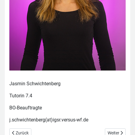
Jasmin Schwichtenberg
Tutorin 7.4
BO-Beauftragte
j.schwichtenberg(at)igsr.versus-wf.de
Vorheriger Beitrag: Stephen Wintering
Nächster Beitr
Zurück
Weiter