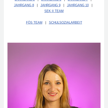
JAHRGANG 8
|
JAHRGANG 9
|
JAHRGANG 10
|
SEK II TEAM
FÖS TEAM
|
SCHULSOZIALARBEIT