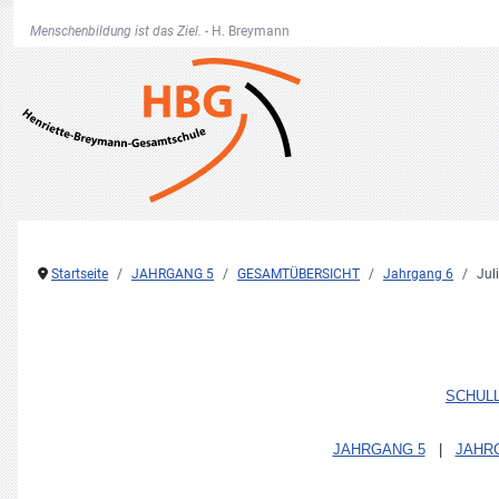
Menschenbildung ist das Ziel. -
H. Breymann
Startseite
JAHRGANG 5
GESAMTÜBERSICHT
Jahrgang 6
Jul
SCHUL
JAHRGANG 5
|
JAHR