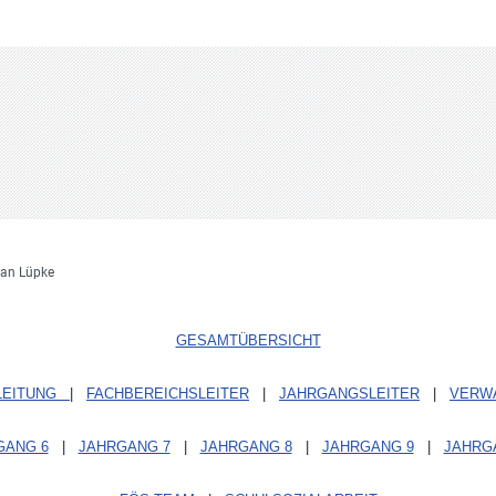
ian Lüpke
GESAMTÜBERSICHT
LEITUNG
|
FACHBEREICHSLEITER
|
JAHRGANGSLEITER
|
VERW
GANG 6
|
JAHRGANG 7
|
JAHRGANG 8
|
JAHRGANG 9
|
JAHRG