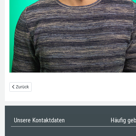
Vorheriger Beitrag: Paula Schuseil
Zurück
Unsere Kontaktdaten
Häufig ge