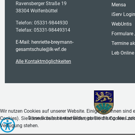
Ravensberger Straße 19
Mensa
38304 Wolfenbüttel
iServ Logi
Telefon: 05331-9844930
WebUntis
Telefax: 05331-98449314
Formulare 
E-Mail: henriette-breymann-
Termine ak
gesamtschule@lk-wf.de
Leb Online
Alle Kontaktmöglichkeiten
Wir nutzen Cookies auf unserer Website. Einige von ihnen sind e
Diese Schule ist eine Bildungseinrichtung des Lan
Cookies). Sie können selbst entscheiden, ob Sie die Cookies zul
Verfügung stehen.