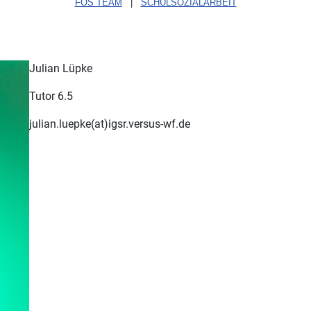
FÖS TEAM
|
SCHULSOZIALARBEIT
Julian Lüpke
Tutor 6.5
julian.luepke(at)igsr.versus-wf.de