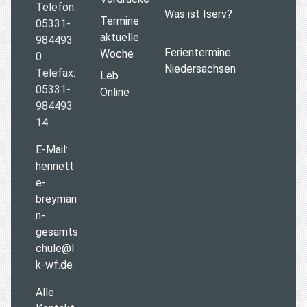
Telefon:
Was ist Iserv?
Termine
05331-
aktuelle
984493
Ferientermine
Woche
0
Niedersachsen
Telefax:
Leb
05331-
Online
984493
14
E-Mail:
henriett
e-
breyman
n-
gesamts
chule@l
k-wf.de
Alle