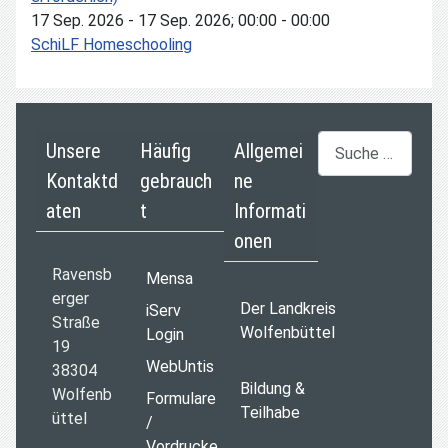
17 Sep. 2026
-
17 Sep. 2026
;
00:00
-
00:00
SchiLF Homeschooling
Suchen
Unsere
Häufig
Allgemei
Kontaktd
gebrauch
ne
aten
t
Informati
onen
Ravensb
Mensa
erger
Der Landkreis
iServ
Straße
Wolfenbüttel
Login
19
WebUntis
38304
Bildung &
Wolfenb
Formulare
Teilhabe
üttel
/
Vordrucke